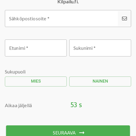
Kilpailu.fi.
Sähköpostiosoite
*
Etunimi
*
Sukunimi
*
Sukupuoli
MIES
NAINEN
52 s
Aikaa jäljellä
SEURAAVA